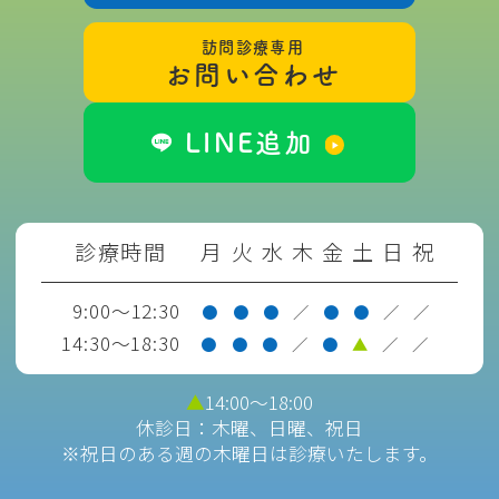
＜インプラント＞
訪問診療専用
・骨が成長途中であるお子さん（およそ
お問い合わせ
18歳未満のかた）は、インプラント治療
LINE追加
はできません。
・インプラント治療では、痛み止めや抗
生物質等を使用するため、妊娠中のか
診療時間
月
火
水
木
金
土
日
祝
た、妊娠の可能性のあるかた、授乳中の
9:00～12:30
●
●
●
／
●
●
／
／
かたは、インプラント治療を控えてくだ
14:30～18:30
●
●
●
／
●
▲
／
／
さい。
▲
14:00〜18:00
・心疾患、骨粗しょう症など内科的な疾
休診日：木曜、日曜、祝日
患のあるかたは、インプラント治療に適
※祝日のある週の木曜日は診療いたします。
さない場合があります。