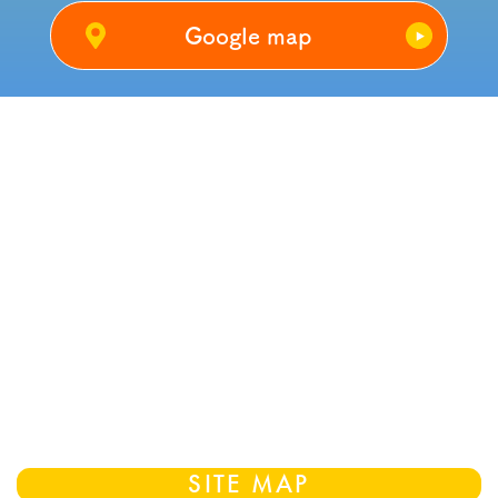
Google map
・歯周病の発生リスクが高いとされる糖
尿病のかた、口腔内の衛生状態の悪いか
た、顎の骨が足りないかた、喫煙者のか
たは、インプラント治療がすぐに行え
ず、事前に生活習慣の改善が必要となる
場合があります。
・インプラント治療は、インプラントが
骨に接着するまでに約3ヵ月～6ヵ月の治
癒期間を要します。また、インプラント
を埋め込む骨の厚みを増やす手術を行う
場合は、さらに治療期間がかかります。
SITE MAP