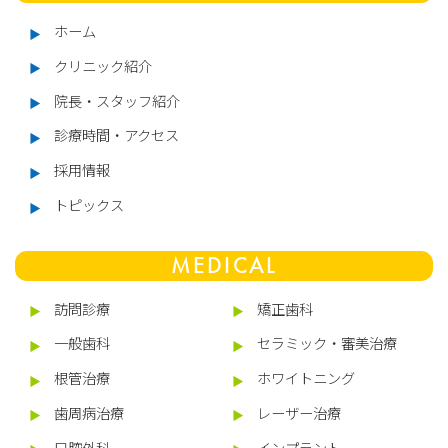
・上顎にインプラントを埋入する際に上
ホーム
顎洞を破る可能性があります。
クリニック紹介
・手術した時に感染が生じると蓄膿症に
院長・スタッフ紹介
なる場合があります。この場合はインプ
診療時間・アクセス
ラントを除去し、耳鼻咽喉科で治療を受
採用情報
けていただくことがあります。
トピックス
・手術直後は、腫れや痛み、違和感、出
MEDICAL
血などが発生する場合がありますが、大
体2～3日で治まります。
訪問診療
矯正歯科
一般歯科
セラミック・審美治療
・口腔内の衛生状態が悪いかた、歯ぎし
根管治療
ホワイトニング
り、くいしばりの強いかたはインプラン
歯周病治療
レーザー治療
ト周囲炎を引き起こす可能性がありま
口腔外科
インプラント