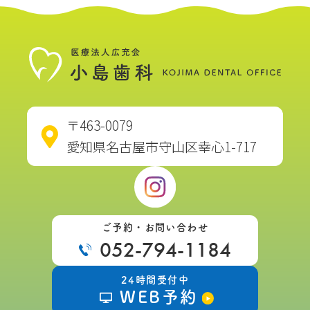
・金属の種類によってはアレルギーが出
る可能性があります。
・入れ歯の種類などにより、土台となる
ご自身の歯を削る場合があります。
・治療時に出血を伴う可能性がありま
〒463-0079
す。
愛知県名古屋市守山区幸心1-717
・入れ歯装着時に違和感が出る場合があ
ります。
・顎の骨が痩せると入れ歯が合わなくな
ご予約・お問い合わせ
052-794-1184
り、調整（修理）が必要になる場合があ
ります。
24時間受付中
WEB予約